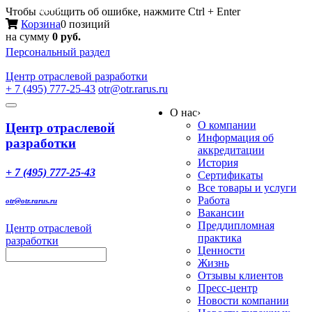
Меню
Чтобы сообщить об ошибке, нажмите Ctrl + Enter
Корзина
0 позиций
на сумму
0 руб.
Персональный раздел
Центр
отраслевой разработки
+ 7 (495) 777-25-43
otr@otr.rarus.ru
Toggle
О нас
›
navigation
О компании
Центр отраслевой
Информация об
разработки
аккредитации
История
+ 7 (495) 777-25-43
Сертификаты
Все товары и услуги
Работа
otr@otr.rarus.ru
Вакансии
Преддипломная
Центр отраслевой
практика
разработки
Ценности
Жизнь
Отзывы клиентов
Пресс-центр
Новости компании