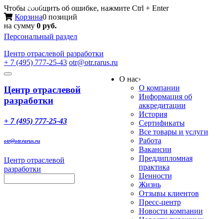
Меню
Чтобы сообщить об ошибке, нажмите Ctrl + Enter
Корзина
0 позиций
на сумму
0 руб.
Персональный раздел
Центр
отраслевой разработки
+ 7 (495) 777-25-43
otr@otr.rarus.ru
Toggle
О нас
›
navigation
О компании
Центр отраслевой
Информация об
разработки
аккредитации
История
+ 7 (495) 777-25-43
Сертификаты
Все товары и услуги
Работа
otr@otr.rarus.ru
Вакансии
Преддипломная
Центр отраслевой
практика
разработки
Ценности
Жизнь
Отзывы клиентов
Пресс-центр
Новости компании