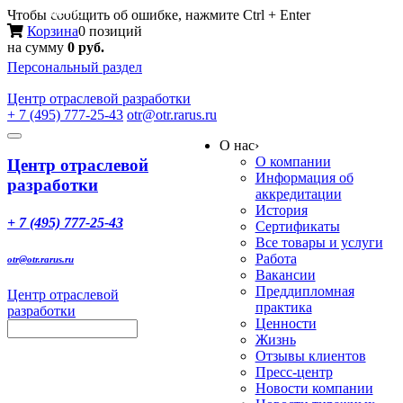
Меню
Чтобы сообщить об ошибке, нажмите Ctrl + Enter
Корзина
0 позиций
на сумму
0 руб.
Персональный раздел
Центр
отраслевой разработки
+ 7 (495) 777-25-43
otr@otr.rarus.ru
Toggle
О нас
›
navigation
О компании
Центр отраслевой
Информация об
разработки
аккредитации
История
+ 7 (495) 777-25-43
Сертификаты
Все товары и услуги
Работа
otr@otr.rarus.ru
Вакансии
Преддипломная
Центр отраслевой
практика
разработки
Ценности
Жизнь
Отзывы клиентов
Пресс-центр
Новости компании