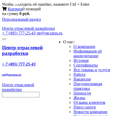
Меню
Чтобы сообщить об ошибке, нажмите Ctrl + Enter
Корзина
0 позиций
на сумму
0 руб.
Персональный раздел
Центр
отраслевой разработки
+ 7 (495) 777-25-43
otr@otr.rarus.ru
Toggle
О нас
›
navigation
О компании
Центр отраслевой
Информация об
разработки
аккредитации
История
+ 7 (495) 777-25-43
Сертификаты
Все товары и услуги
Работа
otr@otr.rarus.ru
Вакансии
Преддипломная
Центр отраслевой
практика
разработки
Ценности
Жизнь
Отзывы клиентов
Пресс-центр
Новости компании