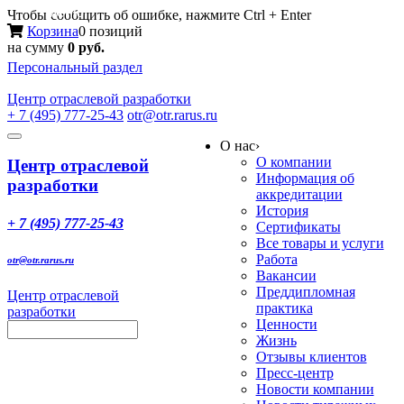
Меню
Чтобы сообщить об ошибке, нажмите Ctrl + Enter
Корзина
0 позиций
на сумму
0 руб.
Персональный раздел
Центр
отраслевой разработки
+ 7 (495) 777-25-43
otr@otr.rarus.ru
Toggle
О нас
›
navigation
О компании
Центр отраслевой
Информация об
разработки
аккредитации
История
+ 7 (495) 777-25-43
Сертификаты
Все товары и услуги
Работа
otr@otr.rarus.ru
Вакансии
Преддипломная
Центр отраслевой
практика
разработки
Ценности
Жизнь
Отзывы клиентов
Пресс-центр
Новости компании