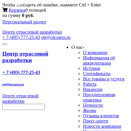
Меню
Чтобы сообщить об ошибке, нажмите Ctrl + Enter
Корзина
0 позиций
на сумму
0 руб.
Персональный раздел
Центр
отраслевой разработки
+ 7 (495) 777-25-43
otr@otr.rarus.ru
Toggle
О нас
›
navigation
О компании
Центр отраслевой
Информация об
разработки
аккредитации
История
+ 7 (495) 777-25-43
Сертификаты
Все товары и услуги
Работа
otr@otr.rarus.ru
Вакансии
Преддипломная
Центр отраслевой
практика
разработки
Ценности
Жизнь
Отзывы клиентов
Пресс-центр
Новости компании