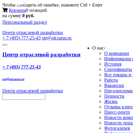
Меню
Чтобы сообщить об ошибке, нажмите Ctrl + Enter
Корзина
0 позиций
на сумму
0 руб.
Персональный раздел
Центр
отраслевой разработки
+ 7 (495) 777-25-43
otr@otr.rarus.ru
Toggle
О нас
›
navigation
О компании
Центр отраслевой разработки
Информация о
История
+ 7 (495) 777-25-43
Сертификаты
Все товары и
otr@otr.rarus.ru
Работа
Вакансии
Центр отраслевой разработки
Преддипломна
Ценности
Жизнь
Отзывы клие
Пресс-центр
Новости ком
Новости тир
Фотогалерея