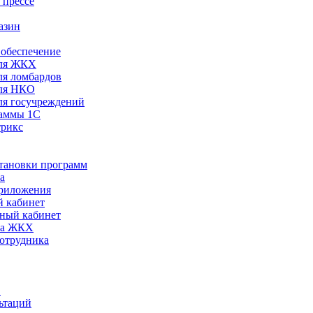
 прессе
азин
обеспечение
ля ЖКХ
я ломбардов
ля НКО
я госучреждений
раммы 1С
трикс
становки программ
а
риложения
 кабинет
ный кабинет
ра ЖКХ
сотрудника
С
ьтаций