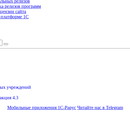
альных релизов
а релизов программ
цензии сайта
а платформе 1С
ных учреждений
акция 4.3
Мобильные приложения 1С-Рарус
Читайте нас в Telegram