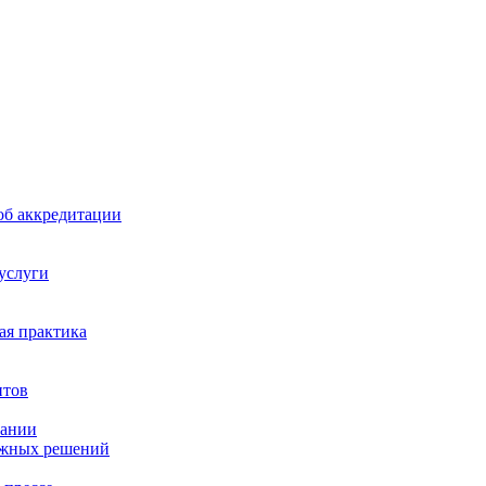
б аккредитации
 услуги
я практика
нтов
пании
ажных решений