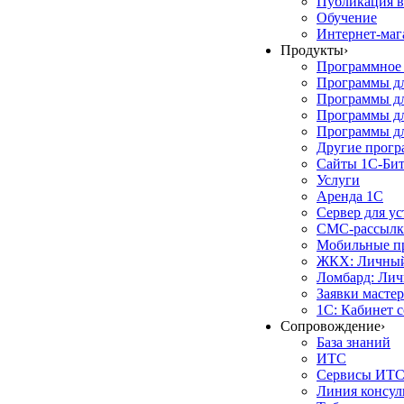
Публикация в
Обучение
Интернет-маг
Продукты
›
Программное 
Программы д
Программы дл
Программы д
Программы дл
Другие прог
Сайты 1С-Би
Услуги
Аренда 1С
Сервер для у
СМС-рассылк
Мобильные п
ЖКХ: Личный
Ломбард: Лич
Заявки масте
1С: Кабинет 
Сопровождение
›
База знаний
ИТС
Сервисы ИТ
Линия консул