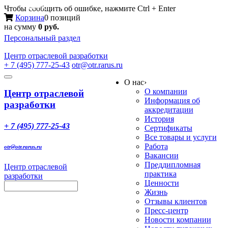
Меню
Чтобы сообщить об ошибке, нажмите Ctrl + Enter
Корзина
0 позиций
на сумму
0 руб.
Персональный раздел
Центр
отраслевой разработки
+ 7 (495) 777-25-43
otr@otr.rarus.ru
Toggle
О нас
›
navigation
О компании
Центр отраслевой
Информация об
разработки
аккредитации
История
+ 7 (495) 777-25-43
Сертификаты
Все товары и услуги
Работа
otr@otr.rarus.ru
Вакансии
Преддипломная
Центр отраслевой
практика
разработки
Ценности
Жизнь
Отзывы клиентов
Пресс-центр
Новости компании