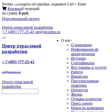
Меню
Чтобы сообщить об ошибке, нажмите Ctrl + Enter
Корзина
0 позиций
на сумму
0 руб.
Персональный раздел
Центр
отраслевой разработки
+ 7 (495) 777-25-43
otr@otr.rarus.ru
Toggle
О нас
›
navigation
О компании
Центр отраслевой
Информация об
разработки
аккредитации
История
+ 7 (495) 777-25-43
Сертификаты
Все товары и услуги
Работа
otr@otr.rarus.ru
Вакансии
Преддипломная
Центр отраслевой
практика
разработки
Ценности
Жизнь
Отзывы клиентов
Пресс-центр
Новости компании