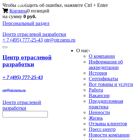
Меню
Чтобы сообщить об ошибке, нажмите Ctrl + Enter
Корзина
0 позиций
на сумму
0 руб.
Персональный раздел
Центр
отраслевой разработки
+ 7 (495) 777-25-43
otr@otr.rarus.ru
Toggle
О нас
›
navigation
О компании
Центр отраслевой
Информация об
разработки
аккредитации
История
+ 7 (495) 777-25-43
Сертификаты
Все товары и услуги
Работа
otr@otr.rarus.ru
Вакансии
Преддипломная
Центр отраслевой
практика
разработки
Ценности
Жизнь
Отзывы клиентов
Пресс-центр
Новости компании