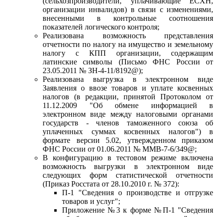
(сельхозпроизводители, уплачивающие ЕСХН,
организации инвалидов) в связи с изменениями,
внесенными в контрольные соотношения
показателей логического контроля;
Реализована возможность представления
отчетности по налогу на имущество и земельному
налогу с КПП организации, содержащим
латинские символы (Письмо ФНС России от
23.05.2011 № ЗН-4-11/8192@);
Реализована выгрузка в электронном виде
Заявления о ввозе товаров и уплате косвенных
налогов (в редакции, принятой Протоколом от
11.12.2009 "Об обмене информацией в
электронном виде между налоговыми органами
государств - членов таможенного союза об
уплаченных суммах косвенных налогов") в
формате версии 5.02, утвержденном приказом
ФНС России от 01.06.2011 № ММВ-7-6/349@;
В конфигурацию в тестовом режиме включена
возможность выгрузки в электронном виде
следующих форм статистической отчетности
(Приказ Росстата от 28.10.2010 г. № 372):
П-1 "Сведения о производстве и отгрузке
товаров и услуг";
Приложение №3 к форме №П-1 "Сведения