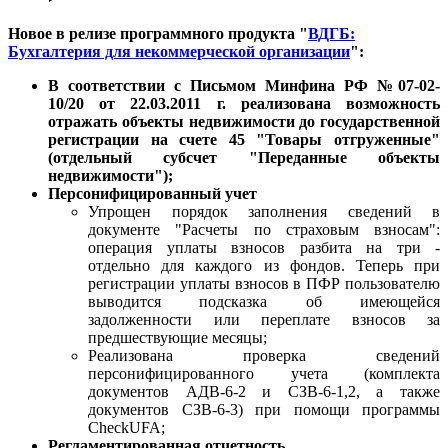
Новое в релизе программного продукта "
ВДГБ:
Бухгалтерия для некоммерческой организации
"
:
В соответствии с Письмом Минфина РФ №07-02-
10/20 от 22.03.2011 г. реализована возможность
отражать объекты недвижимости до государственной
регистрации на счете 45 "Товары отгруженные"
(отдельный субсчет "Переданные объекты
недвижимости");
Персонифицированный учет
Упрощен порядок заполнения сведений в
документе "Расчеты по страховым взносам":
операция уплаты взносов разбита на три -
отдельно для каждого из фондов. Теперь при
регистрации уплаты взносов в ПФР пользователю
выводится подсказка об имеющейся
задолженности или переплате взносов за
предшествующие месяцы;
Реализована проверка сведений
персонифицированного учета (комплекта
документов АДВ-6-2 и СЗВ-6-1,2, а также
документов СЗВ-6-3) при помощи программы
CheckUFA;
Регламентированная отчетность