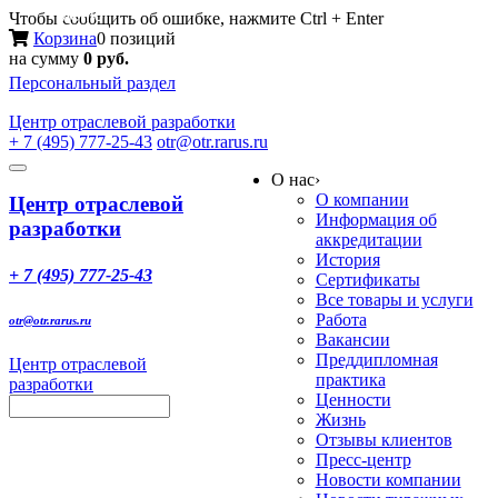
Меню
Чтобы сообщить об ошибке, нажмите Ctrl + Enter
Корзина
0 позиций
на сумму
0 руб.
Персональный раздел
Центр
отраслевой разработки
+ 7 (495) 777-25-43
otr@otr.rarus.ru
Toggle
О нас
›
navigation
О компании
Центр отраслевой
Информация об
разработки
аккредитации
История
+ 7 (495) 777-25-43
Сертификаты
Все товары и услуги
Работа
otr@otr.rarus.ru
Вакансии
Преддипломная
Центр отраслевой
практика
разработки
Ценности
Жизнь
Отзывы клиентов
Пресс-центр
Новости компании