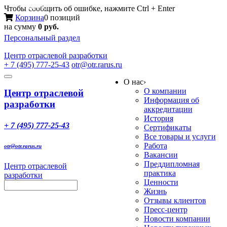
Меню
Чтобы сообщить об ошибке, нажмите Ctrl + Enter
Корзина
0 позиций
на сумму
0 руб.
Персональный раздел
Центр
отраслевой разработки
+ 7 (495) 777-25-43
otr@otr.rarus.ru
Toggle
О нас
›
navigation
О компании
Центр отраслевой
Информация об
разработки
аккредитации
История
+ 7 (495) 777-25-43
Сертификаты
Все товары и услуги
Работа
otr@otr.rarus.ru
Вакансии
Преддипломная
Центр отраслевой
практика
разработки
Ценности
Жизнь
Отзывы клиентов
Пресс-центр
Новости компании