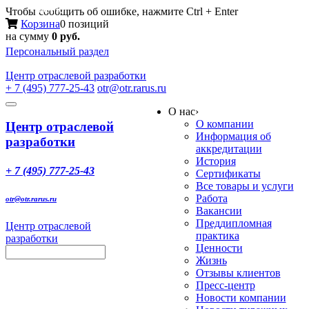
Меню
Чтобы сообщить об ошибке, нажмите Ctrl + Enter
Корзина
0 позиций
на сумму
0 руб.
Персональный раздел
Центр
отраслевой разработки
+ 7 (495) 777-25-43
otr@otr.rarus.ru
Toggle
О нас
›
navigation
О компании
Центр отраслевой
Информация об
разработки
аккредитации
История
+ 7 (495) 777-25-43
Сертификаты
Все товары и услуги
Работа
otr@otr.rarus.ru
Вакансии
Преддипломная
Центр отраслевой
практика
разработки
Ценности
Жизнь
Отзывы клиентов
Пресс-центр
Новости компании