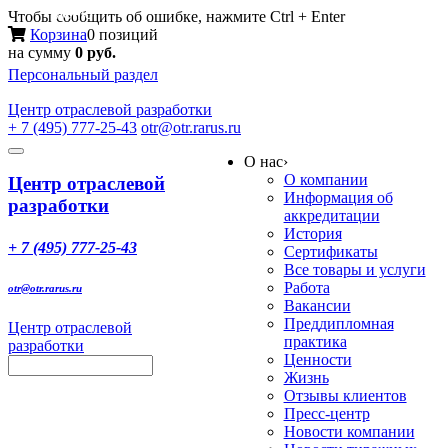
Меню
Чтобы сообщить об ошибке, нажмите Ctrl + Enter
Корзина
0 позиций
на сумму
0 руб.
Персональный раздел
Центр
отраслевой разработки
+ 7 (495) 777-25-43
otr@otr.rarus.ru
Toggle
О нас
›
navigation
О компании
Центр отраслевой
Информация об
разработки
аккредитации
История
+ 7 (495) 777-25-43
Сертификаты
Все товары и услуги
Работа
otr@otr.rarus.ru
Вакансии
Преддипломная
Центр отраслевой
практика
разработки
Ценности
Жизнь
Отзывы клиентов
Пресс-центр
Новости компании