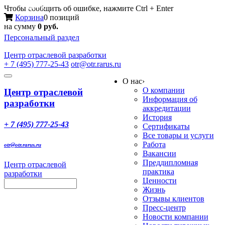
Меню
Чтобы сообщить об ошибке, нажмите Ctrl + Enter
Корзина
0 позиций
на сумму
0 руб.
Персональный раздел
Центр
отраслевой разработки
+ 7 (495) 777-25-43
otr@otr.rarus.ru
Toggle
О нас
›
navigation
О компании
Центр отраслевой
Информация об
разработки
аккредитации
История
+ 7 (495) 777-25-43
Сертификаты
Все товары и услуги
Работа
otr@otr.rarus.ru
Вакансии
Преддипломная
Центр отраслевой
практика
разработки
Ценности
Жизнь
Отзывы клиентов
Пресс-центр
Новости компании