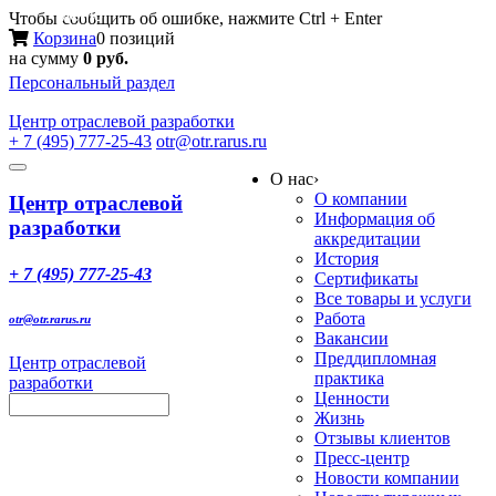
Меню
Чтобы сообщить об ошибке, нажмите Ctrl + Enter
Корзина
0 позиций
на сумму
0 руб.
Персональный раздел
Центр
отраслевой разработки
+ 7 (495) 777-25-43
otr@otr.rarus.ru
Toggle
О нас
›
navigation
О компании
Центр отраслевой
Информация об
разработки
аккредитации
История
+ 7 (495) 777-25-43
Сертификаты
Все товары и услуги
Работа
otr@otr.rarus.ru
Вакансии
Преддипломная
Центр отраслевой
практика
разработки
Ценности
Жизнь
Отзывы клиентов
Пресс-центр
Новости компании