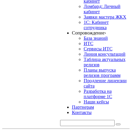
кабинет
Ломбард: Личный
кабинет
Заявки мастера ЖКХ
1С: Кабинет
сотрудника
Сопровождение
›
База знаний
ИТС
Сервисы ИТС
Линия консультаций
Таблица актуальных
релизов
Планы выпуска
релизов программ
Продление лицензии
сайта
Разработка на
платформе 1С
Наши кейсы
Партнерам
Контакты