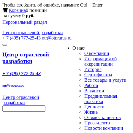
Меню
Чтобы сообщить об ошибке, нажмите Ctrl + Enter
Корзина
0 позиций
на сумму
0 руб.
Персональный раздел
Центр
отраслевой разработки
+ 7 (495) 777-25-43
otr@otr.rarus.ru
Toggle
О нас
›
navigation
О компании
Центр отраслевой
Информация об
разработки
аккредитации
История
+ 7 (495) 777-25-43
Сертификаты
Все товары и услуги
Работа
otr@otr.rarus.ru
Вакансии
Преддипломная
Центр отраслевой
практика
разработки
Ценности
Жизнь
Отзывы клиентов
Пресс-центр
Новости компании