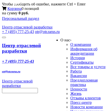
Меню
Чтобы сообщить об ошибке, нажмите Ctrl + Enter
Корзина
0 позиций
на сумму
0 руб.
Персональный раздел
Центр
отраслевой разработки
+ 7 (495) 777-25-43
otr@otr.rarus.ru
Toggle
О нас
›
navigation
О компании
Центр отраслевой
Информация об
разработки
аккредитации
История
+ 7 (495) 777-25-43
Сертификаты
Все товары и услуги
Работа
otr@otr.rarus.ru
Вакансии
Преддипломная
Центр отраслевой
практика
разработки
Ценности
Жизнь
Отзывы клиентов
Пресс-центр
Новости компании