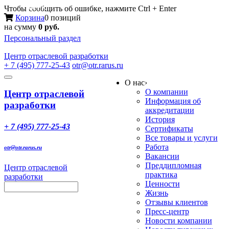
Меню
Чтобы сообщить об ошибке, нажмите Ctrl + Enter
Корзина
0 позиций
на сумму
0 руб.
Персональный раздел
Центр
отраслевой разработки
+ 7 (495) 777-25-43
otr@otr.rarus.ru
Toggle
О нас
›
navigation
О компании
Центр отраслевой
Информация об
разработки
аккредитации
История
+ 7 (495) 777-25-43
Сертификаты
Все товары и услуги
Работа
otr@otr.rarus.ru
Вакансии
Преддипломная
Центр отраслевой
практика
разработки
Ценности
Жизнь
Отзывы клиентов
Пресс-центр
Новости компании