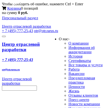
Меню
Чтобы сообщить об ошибке, нажмите Ctrl + Enter
Корзина
0 позиций
на сумму
0 руб.
Персональный раздел
Центр
отраслевой разработки
+ 7 (495) 777-25-43
otr@otr.rarus.ru
Toggle
О нас
›
navigation
О компании
Центр отраслевой
Информация об
разработки
аккредитации
История
+ 7 (495) 777-25-43
Сертификаты
Все товары и услуги
Работа
otr@otr.rarus.ru
Вакансии
Преддипломная
Центр отраслевой
практика
разработки
Ценности
Жизнь
Отзывы клиентов
Пресс-центр
Новости компании