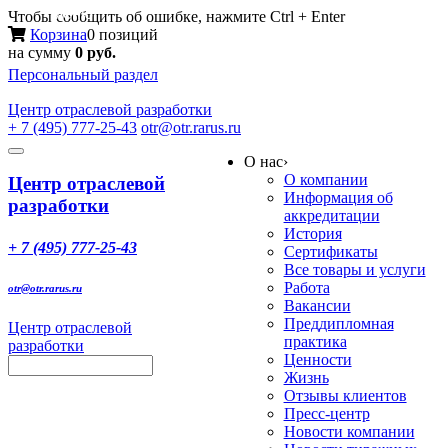
Меню
Чтобы сообщить об ошибке, нажмите Ctrl + Enter
Корзина
0 позиций
на сумму
0 руб.
Персональный раздел
Центр
отраслевой разработки
+ 7 (495) 777-25-43
otr@otr.rarus.ru
Toggle
О нас
›
navigation
О компании
Центр отраслевой
Информация об
разработки
аккредитации
История
+ 7 (495) 777-25-43
Сертификаты
Все товары и услуги
Работа
otr@otr.rarus.ru
Вакансии
Преддипломная
Центр отраслевой
практика
разработки
Ценности
Жизнь
Отзывы клиентов
Пресс-центр
Новости компании