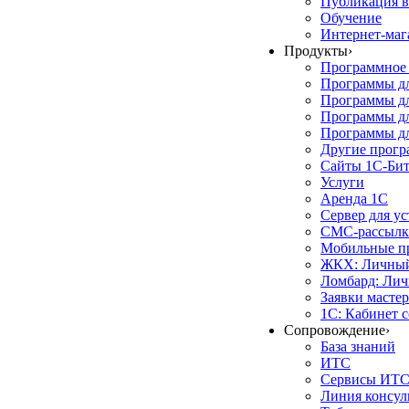
Публикация в
Обучение
Интернет-маг
Продукты
›
Программное 
Программы д
Программы дл
Программы д
Программы дл
Другие прог
Сайты 1С-Би
Услуги
Аренда 1С
Сервер для у
СМС-рассылк
Мобильные п
ЖКХ: Личный
Ломбард: Лич
Заявки масте
1С: Кабинет 
Сопровождение
›
База знаний
ИТС
Сервисы ИТ
Линия консул