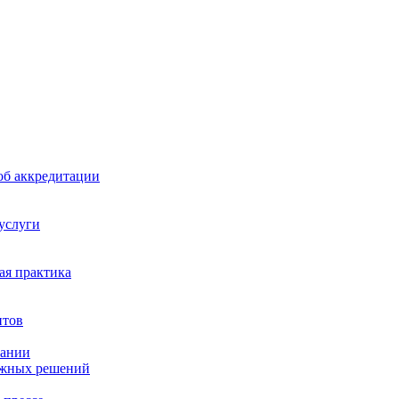
б аккредитации
 услуги
я практика
нтов
пании
ажных решений