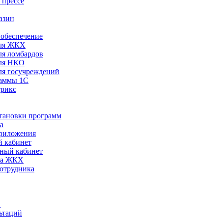
 прессе
азин
обеспечение
ля ЖКХ
я ломбардов
ля НКО
я госучреждений
раммы 1С
трикс
становки программ
а
риложения
 кабинет
ный кабинет
ра ЖКХ
сотрудника
С
ьтаций