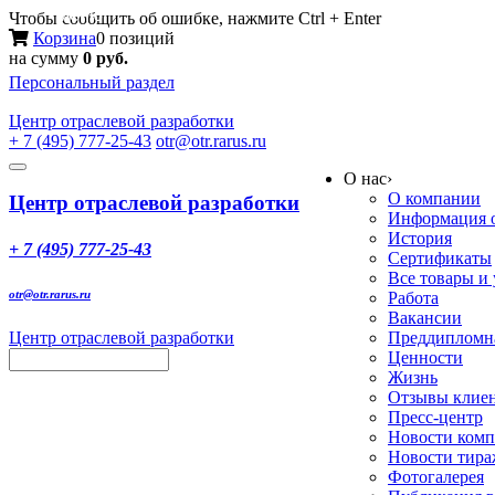
Меню
Чтобы сообщить об ошибке, нажмите Ctrl + Enter
Корзина
0 позиций
на сумму
0 руб.
Персональный раздел
Центр
отраслевой разработки
+ 7 (495) 777-25-43
otr@otr.rarus.ru
Toggle
О нас
›
navigation
О компании
Центр отраслевой разработки
Информация о
История
+ 7 (495) 777-25-43
Сертификаты
Все товары и
otr@otr.rarus.ru
Работа
Вакансии
Центр отраслевой разработки
Преддипломна
Ценности
Жизнь
Отзывы клие
Пресс-центр
Новости ком
Новости тир
Фотогалерея