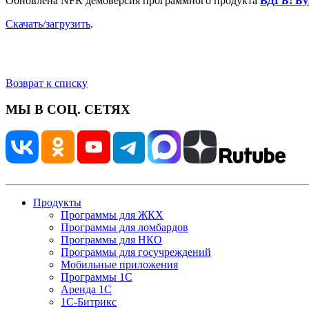
Обновлена NFR демоверсия программного продукта
ВДГБ: Бу
Скачать/загрузить
.
Возврат к списку
МЫ В СОЦ. СЕТЯХ
Продукты
Программы для ЖКХ
Программы для ломбардов
Программы для НКО
Программы для госучреждений
Мобильные приложения
Программы 1С
Аренда 1С
1С-Битрикс