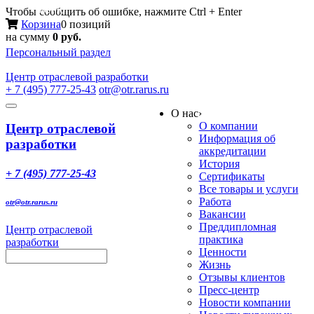
Меню
Чтобы сообщить об ошибке, нажмите Ctrl + Enter
Корзина
0 позиций
на сумму
0 руб.
Персональный раздел
Центр
отраслевой разработки
+ 7 (495) 777-25-43
otr@otr.rarus.ru
Toggle
О нас
›
navigation
О компании
Центр отраслевой
Информация об
разработки
аккредитации
История
+ 7 (495) 777-25-43
Сертификаты
Все товары и услуги
Работа
otr@otr.rarus.ru
Вакансии
Преддипломная
Центр отраслевой
практика
разработки
Ценности
Жизнь
Отзывы клиентов
Пресс-центр
Новости компании