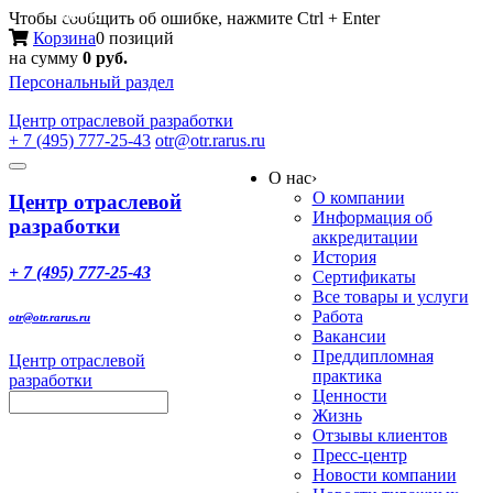
Меню
Чтобы сообщить об ошибке, нажмите Ctrl + Enter
Корзина
0 позиций
на сумму
0 руб.
Персональный раздел
Центр
отраслевой разработки
+ 7 (495) 777-25-43
otr@otr.rarus.ru
Toggle
О нас
›
navigation
О компании
Центр отраслевой
Информация об
разработки
аккредитации
История
+ 7 (495) 777-25-43
Сертификаты
Все товары и услуги
Работа
otr@otr.rarus.ru
Вакансии
Преддипломная
Центр отраслевой
практика
разработки
Ценности
Жизнь
Отзывы клиентов
Пресс-центр
Новости компании