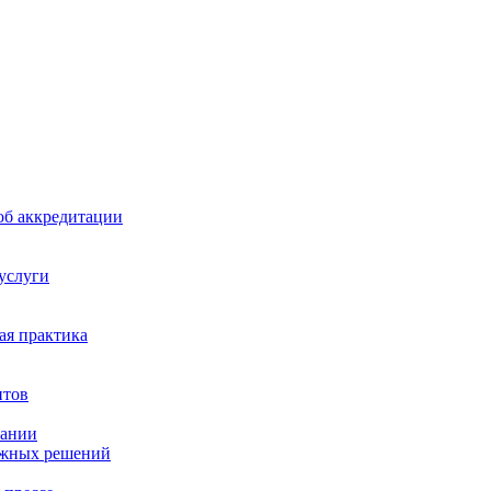
б аккредитации
 услуги
я практика
нтов
пании
ажных решений