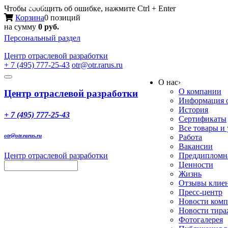
Меню
Чтобы сообщить об ошибке, нажмите Ctrl + Enter
Корзина
0 позиций
на сумму
0 руб.
Персональный раздел
Центр
отраслевой разработки
+ 7 (495) 777-25-43
otr@otr.rarus.ru
Toggle
О нас
›
navigation
О компании
Центр отраслевой разработки
Информация о
История
+ 7 (495) 777-25-43
Сертификаты
Все товары и
otr@otr.rarus.ru
Работа
Вакансии
Центр отраслевой разработки
Преддипломна
Ценности
Жизнь
Отзывы клие
Пресс-центр
Новости ком
Новости тир
Фотогалерея