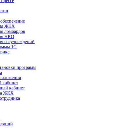
 прессе
азин
обеспечение
ля ЖКХ
я ломбардов
ля НКО
я госучреждений
раммы 1С
трикс
становки программ
а
риложения
 кабинет
ный кабинет
ра ЖКХ
сотрудника
С
ьтаций