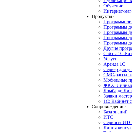
Публикация в
Обучение
Интернет-маг
Продукты
›
Программное 
Программы д
Программы дл
Программы д
Программы дл
Другие прог
Сайты 1С-Би
Услуги
Аренда 1С
Сервер для у
СМС-рассылк
Мобильные п
ЖКХ: Личный
Ломбард: Лич
Заявки масте
1С: Кабинет 
Сопровождение
›
База знаний
ИТС
Сервисы ИТ
Линия консул