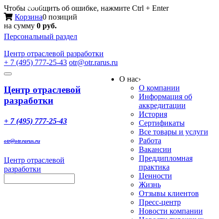
Меню
Чтобы сообщить об ошибке, нажмите Ctrl + Enter
Корзина
0 позиций
на сумму
0 руб.
Персональный раздел
Центр
отраслевой разработки
+ 7 (495) 777-25-43
otr@otr.rarus.ru
Toggle
О нас
›
navigation
О компании
Центр отраслевой
Информация об
разработки
аккредитации
История
+ 7 (495) 777-25-43
Сертификаты
Все товары и услуги
Работа
otr@otr.rarus.ru
Вакансии
Преддипломная
Центр отраслевой
практика
разработки
Ценности
Жизнь
Отзывы клиентов
Пресс-центр
Новости компании