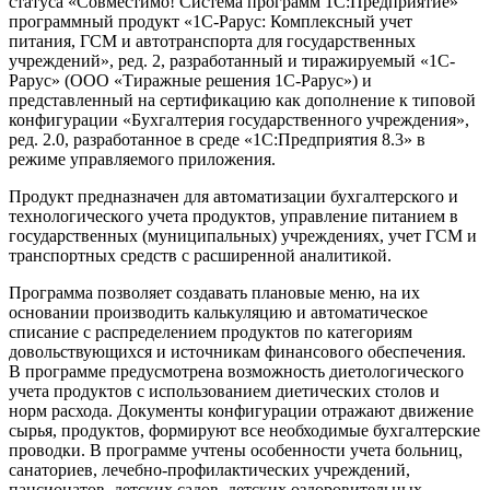
статуса «Совместимо! Система программ 1С:Предприятие»
программный продукт «1С-Рарус: Комплексный учет
питания, ГСМ и автотранспорта для государственных
учреждений», ред. 2, разработанный и тиражируемый «1С-
Рарус» (ООО «Тиражные решения 1С-Рарус») и
представленный на сертификацию как дополнение к типовой
конфигурации «Бухгалтерия государственного учреждения»,
ред. 2.0, разработанное в среде «1С:Предприятия 8.3» в
режиме управляемого приложения.
Продукт предназначен для автоматизации бухгалтерского и
технологического учета продуктов, управление питанием в
государственных (муниципальных) учреждениях, учет ГСМ и
транспортных средств с расширенной аналитикой.
Программа позволяет создавать плановые меню, на их
основании производить калькуляцию и автоматическое
списание с распределением продуктов по категориям
довольствующихся и источникам финансового обеспечения.
В программе предусмотрена возможность диетологического
учета продуктов с использованием диетических столов и
норм расхода. Документы конфигурации отражают движение
сырья, продуктов, формируют все необходимые бухгалтерские
проводки. В программе учтены особенности учета больниц,
санаториев, лечебно-профилактических учреждений,
пансионатов, детских садов, детских оздоровительных