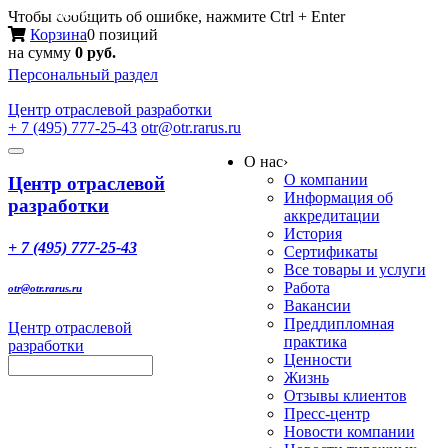
Меню
Чтобы сообщить об ошибке, нажмите Ctrl + Enter
Корзина
0 позиций
на сумму
0 руб.
Персональный раздел
Центр
отраслевой разработки
+ 7 (495) 777-25-43
otr@otr.rarus.ru
Toggle
О нас
›
navigation
О компании
Центр отраслевой
Информация об
разработки
аккредитации
История
+ 7 (495) 777-25-43
Сертификаты
Все товары и услуги
Работа
otr@otr.rarus.ru
Вакансии
Преддипломная
Центр отраслевой
практика
разработки
Ценности
Жизнь
Отзывы клиентов
Пресс-центр
Новости компании