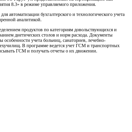
иятия 8.3» в режиме управляемого приложения.
для автоматизации бухгалтерского и технологического учета
иренной аналитикой.
ределением продуктов по категориям довольствующихся и
ванием диетических столов и норм расхода. Документы
 особенности учета больниц, санаториев, лечебно-
техучилищ. В программе ведется учет ГСМ и транспортных
писывать ГСМ и получать отчеты о их движении.