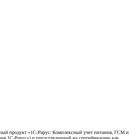
ный продукт «1С-Рарус: Комплексный учет питания, ГСМ и
ния 1С-Рарус») и представленный на сертификацию как