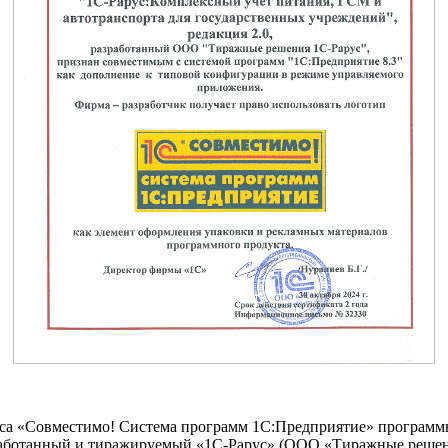
са «Совместимо! Система программ 1С:Предприятие» программ
азработанный и тиражируемый «1С-Рарус» (ООО «Тиражные реше