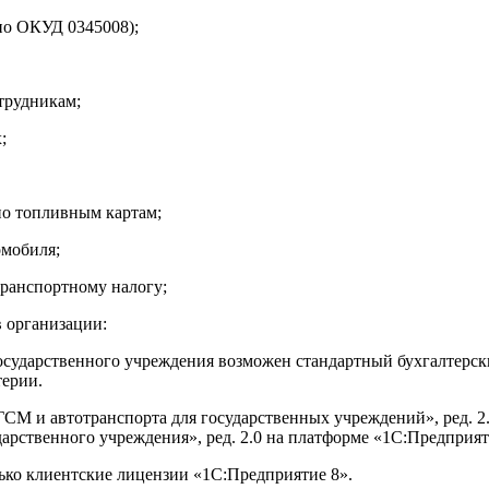
по ОКУД 0345008);
трудникам;
;
по топливным картам;
омобиля;
транспортному налогу;
в организации:
государственного учреждения возможен стандартный бухгалтерск
терии.
М и автотранспорта для государственных учреждений», ред. 2.0
рственного учреждения», ред. 2.0 на платформе «1С:Предприятие
ько клиентские лицензии «1С:Предприятие 8».