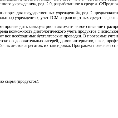
ного учреждения», ред. 2.0, разработанное в среде «1С:Предпр
спорта для государственных учреждений», ред. 2 предназначен 
альных) учреждениях, учет ГСМ и транспортных средств с расш
ии производить калькуляцию и автоматическое списание с расп
ена возможность диетологического учета продуктов с использо
 все необходимые бухгалтерские проводки. В программе учтены
етских оздоровительных лагерей, домов интернатов, школ, проф
абочих листов агрегатов, их таксировка. Программа позволяет с
ю сырья (продуктов);