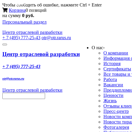
Меню
Чтобы сообщить об ошибке, нажмите Ctrl + Enter
Корзина
0 позиций
на сумму
0 руб.
Персональный раздел
Центр
отраслевой разработки
+ 7 (495) 777-25-43
otr@otr.rarus.ru
Toggle
О нас
›
navigation
О компании
Центр отраслевой разработки
Информация о
История
+ 7 (495) 777-25-43
Сертификаты
Все товары и
otr@otr.rarus.ru
Работа
Вакансии
Центр отраслевой разработки
Преддипломна
Ценности
Жизнь
Отзывы клие
Пресс-центр
Новости ком
Новости тир
Фотогалерея