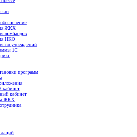
 прессе
азин
обеспечение
ля ЖКХ
я ломбардов
ля НКО
я госучреждений
раммы 1С
трикс
становки программ
а
риложения
 кабинет
ный кабинет
ра ЖКХ
сотрудника
С
ьтаций