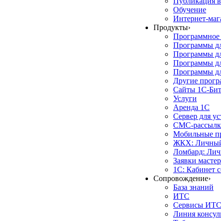
Публикация в
Обучение
Интернет-маг
Продукты
›
Программное 
Программы д
Программы дл
Программы д
Программы дл
Другие прог
Сайты 1С-Би
Услуги
Аренда 1С
Сервер для у
СМС-рассылк
Мобильные п
ЖКХ: Личный
Ломбард: Лич
Заявки масте
1С: Кабинет 
Сопровождение
›
База знаний
ИТС
Сервисы ИТ
Линия консул