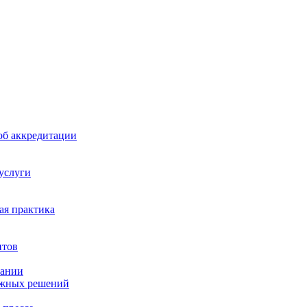
б аккредитации
 услуги
я практика
нтов
пании
ажных решений