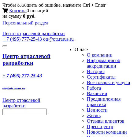
Меню
Чтобы сообщить об ошибке, нажмите Ctrl + Enter
Корзина
0 позиций
на сумму
0 руб.
Персональный раздел
Центр
отраслевой разработки
+ 7 (495) 777-25-43
otr@otr.rarus.ru
Toggle
О нас
›
navigation
О компании
Центр отраслевой
Информация об
разработки
аккредитации
История
+ 7 (495) 777-25-43
Сертификаты
Все товары и услуги
Работа
otr@otr.rarus.ru
Вакансии
Преддипломная
Центр отраслевой
практика
разработки
Ценности
Жизнь
Отзывы клиентов
Пресс-центр
Новости компании