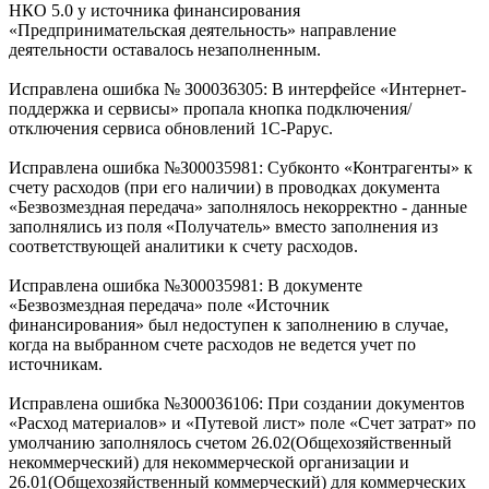
НКО 5.0 у источника финансирования
«Предпринимательская деятельность» направление
деятельности оставалось незаполненным.
Исправлена ошибка № З00036305: В интерфейсе «Интернет-
поддержка и сервисы» пропала кнопка подключения/
отключения сервиса обновлений 1С-Рарус.
Исправлена ошибка №З00035981: Субконто «Контрагенты» к
счету расходов (при его наличии) в проводках документа
«Безвозмездная передача» заполнялось некорректно - данные
заполнялись из поля «Получатель» вместо заполнения из
соответствующей аналитики к счету расходов.
Исправлена ошибка №З00035981: В документе
«Безвозмездная передача» поле «Источник
финансирования» был недоступен к заполнению в случае,
когда на выбранном счете расходов не ведется учет по
источникам.
Исправлена ошибка №З00036106: При создании документов
«Расход материалов» и «Путевой лист» поле «Счет затрат» по
умолчанию заполнялось счетом 26.02(Общехозяйственный
некоммерческий) для некоммерческой организации и
26.01(Общехозяйственный коммерческий) для коммерческих