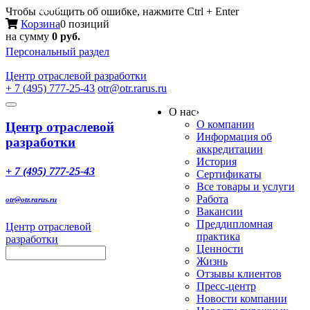
Меню
Чтобы сообщить об ошибке, нажмите Ctrl + Enter
Корзина
0 позиций
на сумму
0 руб.
Персональный раздел
Центр
отраслевой разработки
+ 7 (495) 777-25-43
otr@otr.rarus.ru
Toggle
О нас
›
navigation
О компании
Центр отраслевой
Информация об
разработки
аккредитации
История
+ 7 (495) 777-25-43
Сертификаты
Все товары и услуги
Работа
otr@otr.rarus.ru
Вакансии
Преддипломная
Центр отраслевой
практика
разработки
Ценности
Жизнь
Отзывы клиентов
Пресс-центр
Новости компании