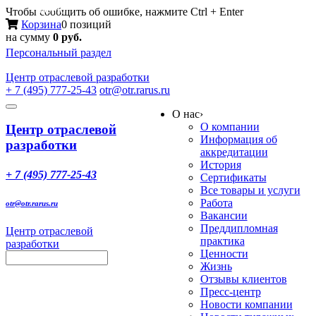
Меню
Чтобы сообщить об ошибке, нажмите Ctrl + Enter
Корзина
0 позиций
на сумму
0 руб.
Персональный раздел
Центр
отраслевой разработки
+ 7 (495) 777-25-43
otr@otr.rarus.ru
Toggle
О нас
›
navigation
О компании
Центр отраслевой
Информация об
разработки
аккредитации
История
+ 7 (495) 777-25-43
Сертификаты
Все товары и услуги
Работа
otr@otr.rarus.ru
Вакансии
Преддипломная
Центр отраслевой
практика
разработки
Ценности
Жизнь
Отзывы клиентов
Пресс-центр
Новости компании