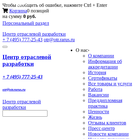
Меню
Чтобы сообщить об ошибке, нажмите Ctrl + Enter
Корзина
0 позиций
на сумму
0 руб.
Персональный раздел
Центр
отраслевой разработки
+ 7 (495) 777-25-43
otr@otr.rarus.ru
Toggle
О нас
›
navigation
О компании
Центр отраслевой
Информация об
разработки
аккредитации
История
+ 7 (495) 777-25-43
Сертификаты
Все товары и услуги
Работа
otr@otr.rarus.ru
Вакансии
Преддипломная
Центр отраслевой
практика
разработки
Ценности
Жизнь
Отзывы клиентов
Пресс-центр
Новости компании