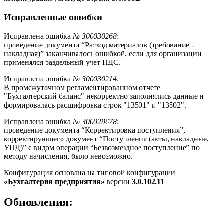
Исправленные ошибки
Исправлена ошибка
№ З00030268
:
проведение документа “Расход материалов (требование -
накладная)” заканчивалось ошибкой, если для организации
применялся раздельный учет НДС.
Исправлена ошибка
№ З00030214
:
В промежуточном регламентированном отчете
"Бухгалтерский баланс" некорректно заполнялись данные и
формировалась расшифровка строк "13501" и "13502".
Исправлена ошибка
№ З00029678
:
проведение документа “Корректировка поступления”,
корректирующего документ “Поступления (акты, накладные,
УПД)” с видом операции “Безвозмездное поступление” по
методу начисления, было невозможно.
Конфигурация основана на типовой конфигурации
«Бухгалтерия предприятия»
версии
3.0.102.11
Обновления: