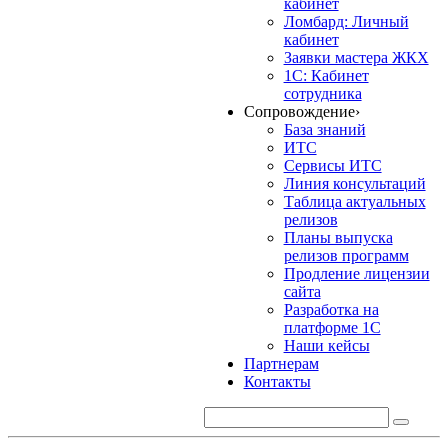
кабинет
Ломбард: Личный
кабинет
Заявки мастера ЖКХ
1С: Кабинет
сотрудника
Сопровождение
›
База знаний
ИТС
Сервисы ИТС
Линия консультаций
Таблица актуальных
релизов
Планы выпуска
релизов программ
Продление лицензии
сайта
Разработка на
платформе 1С
Наши кейсы
Партнерам
Контакты