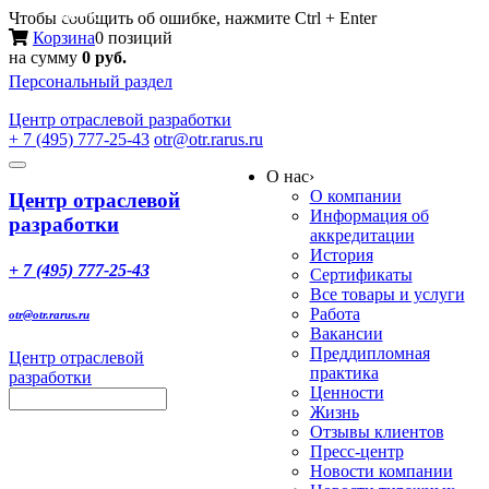
Меню
Чтобы сообщить об ошибке, нажмите Ctrl + Enter
Корзина
0 позиций
на сумму
0 руб.
Персональный раздел
Центр
отраслевой разработки
+ 7 (495) 777-25-43
otr@otr.rarus.ru
Toggle
О нас
›
navigation
О компании
Центр отраслевой
Информация об
разработки
аккредитации
История
+ 7 (495) 777-25-43
Сертификаты
Все товары и услуги
Работа
otr@otr.rarus.ru
Вакансии
Преддипломная
Центр отраслевой
практика
разработки
Ценности
Жизнь
Отзывы клиентов
Пресс-центр
Новости компании