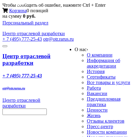
Меню
Чтобы сообщить об ошибке, нажмите Ctrl + Enter
Корзина
0 позиций
на сумму
0 руб.
Персональный раздел
Центр
отраслевой разработки
+ 7 (495) 777-25-43
otr@otr.rarus.ru
Toggle
О нас
›
navigation
О компании
Центр отраслевой
Информация об
разработки
аккредитации
История
+ 7 (495) 777-25-43
Сертификаты
Все товары и услуги
Работа
otr@otr.rarus.ru
Вакансии
Преддипломная
Центр отраслевой
практика
разработки
Ценности
Жизнь
Отзывы клиентов
Пресс-центр
Новости компании