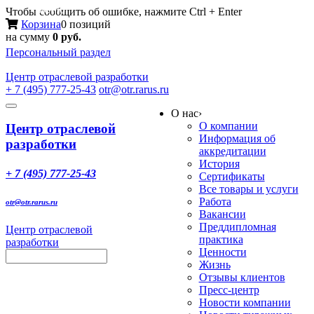
Меню
Чтобы сообщить об ошибке, нажмите Ctrl + Enter
Корзина
0 позиций
на сумму
0 руб.
Персональный раздел
Центр
отраслевой разработки
+ 7 (495) 777-25-43
otr@otr.rarus.ru
Toggle
О нас
›
navigation
О компании
Центр отраслевой
Информация об
разработки
аккредитации
История
+ 7 (495) 777-25-43
Сертификаты
Все товары и услуги
Работа
otr@otr.rarus.ru
Вакансии
Преддипломная
Центр отраслевой
практика
разработки
Ценности
Жизнь
Отзывы клиентов
Пресс-центр
Новости компании