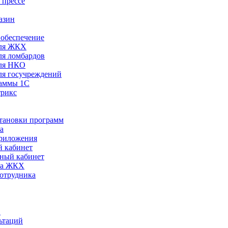
 прессе
азин
обеспечение
ля ЖКХ
я ломбардов
ля НКО
я госучреждений
раммы 1С
трикс
становки программ
а
риложения
 кабинет
ный кабинет
ра ЖКХ
сотрудника
С
ьтаций