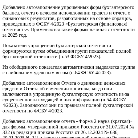
Добавлено автозаполнение упрощенных форм бухгалтерского
баланса, отчета о целевом использовании средств и отчета о
финансовых результатов, разработанных на основе образцов,
приведенных в ФСБУ 4/2023 «Бухгалтерская (финансовая)
отчетность». Применяются такие формы начиная с отчетности
за 2025 год.
Показатели упрощенной бухгалтерской отчетности
формируются путем объединения групп показателей полной
бухгалтерской отчетности (п.53 ФСБУ 4/2023).
Из обобщенного показателя автоматически выделяется группа
с наибольшим удельным весом (п.64 ФСБУ 4/2023).
Добавлено автозаполнение Отчета о движении денежных
средств и Отчета об изменении капитала, когда они
включаются в упрощенную бухгалтерскую отчетность из-за
существенности входящей в них информации (п.54 ФСБУ
4/2023). Заполняются они по правилам полной бухгалтерской
отчетности по ФСБУ 4/2023.
Добавлено автозаполнение отчета «Форма 2-наука (краткая)»
для формы, утвержденной приказом Росстата от 31.07.2024 №
332 (в редакции приказа Росстата от 26.12.2024 № 686,
30.01.2025 № 34) и формы утвержденной приказом Росстата