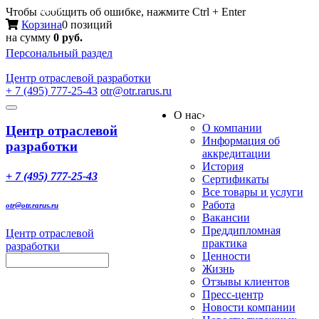
Меню
Чтобы сообщить об ошибке, нажмите Ctrl + Enter
Корзина
0 позиций
на сумму
0 руб.
Персональный раздел
Центр
отраслевой разработки
+ 7 (495) 777-25-43
otr@otr.rarus.ru
Toggle
О нас
›
navigation
О компании
Центр отраслевой
Информация об
разработки
аккредитации
История
+ 7 (495) 777-25-43
Сертификаты
Все товары и услуги
Работа
otr@otr.rarus.ru
Вакансии
Преддипломная
Центр отраслевой
практика
разработки
Ценности
Жизнь
Отзывы клиентов
Пресс-центр
Новости компании