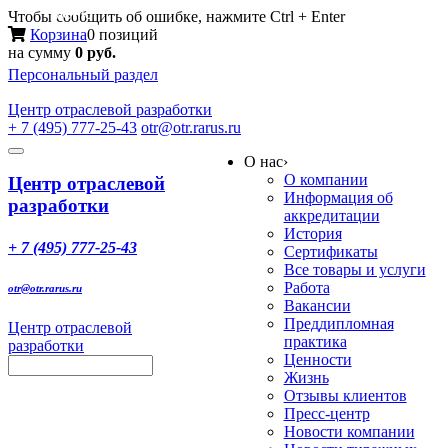
Меню
Чтобы сообщить об ошибке, нажмите Ctrl + Enter
Корзина
0 позиций
на сумму
0 руб.
Персональный раздел
Центр
отраслевой разработки
+ 7 (495) 777-25-43
otr@otr.rarus.ru
Toggle
О нас
›
navigation
О компании
Центр отраслевой
Информация об
разработки
аккредитации
История
+ 7 (495) 777-25-43
Сертификаты
Все товары и услуги
Работа
otr@otr.rarus.ru
Вакансии
Преддипломная
Центр отраслевой
практика
разработки
Ценности
Жизнь
Отзывы клиентов
Пресс-центр
Новости компании