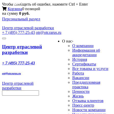
Меню
Чтобы сообщить об ошибке, нажмите Ctrl + Enter
Корзина
0 позиций
на сумму
0 руб.
Персональный раздел
Центр
отраслевой разработки
+ 7 (495) 777-25-43
otr@otr.rarus.ru
Toggle
О нас
›
navigation
О компании
Центр отраслевой
Информация об
разработки
аккредитации
История
+ 7 (495) 777-25-43
Сертификаты
Все товары и услуги
Работа
otr@otr.rarus.ru
Вакансии
Преддипломная
Центр отраслевой
практика
разработки
Ценности
Жизнь
Отзывы клиентов
Пресс-центр
Новости компании