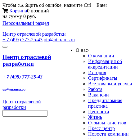
Меню
Чтобы сообщить об ошибке, нажмите Ctrl + Enter
Корзина
0 позиций
на сумму
0 руб.
Персональный раздел
Центр
отраслевой разработки
+ 7 (495) 777-25-43
otr@otr.rarus.ru
Toggle
О нас
›
navigation
О компании
Центр отраслевой
Информация об
разработки
аккредитации
История
+ 7 (495) 777-25-43
Сертификаты
Все товары и услуги
Работа
otr@otr.rarus.ru
Вакансии
Преддипломная
Центр отраслевой
практика
разработки
Ценности
Жизнь
Отзывы клиентов
Пресс-центр
Новости компании