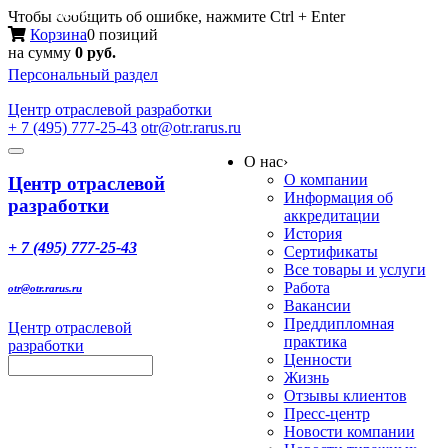
Меню
Чтобы сообщить об ошибке, нажмите Ctrl + Enter
Корзина
0 позиций
на сумму
0 руб.
Персональный раздел
Центр
отраслевой разработки
+ 7 (495) 777-25-43
otr@otr.rarus.ru
Toggle
О нас
›
navigation
О компании
Центр отраслевой
Информация об
разработки
аккредитации
История
+ 7 (495) 777-25-43
Сертификаты
Все товары и услуги
Работа
otr@otr.rarus.ru
Вакансии
Преддипломная
Центр отраслевой
практика
разработки
Ценности
Жизнь
Отзывы клиентов
Пресс-центр
Новости компании