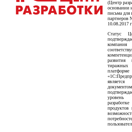
(Центр разр
основании 
письма для 
партнеров 
10.08.2017 
Статус Це
подтверж
компан
соответст
компетенц
развития 
тиражны
платформе
«1С:Предпр
являетс
документ
подтвер
уровень 
разработ
продуктов 
возможнос
потребн
пользовател