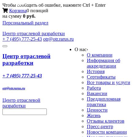
Меню
Чтобы сообщить об ошибке, нажмите Ctrl + Enter
Корзина
0 позиций
на сумму
0 руб.
Персональный раздел
Центр
отраслевой разработки
+ 7 (495) 777-25-43
otr@otr.rarus.ru
Toggle
О нас
›
navigation
О компании
Центр отраслевой
Информация об
разработки
аккредитации
История
+ 7 (495) 777-25-43
Сертификаты
Все товары и услуги
Работа
otr@otr.rarus.ru
Вакансии
Преддипломная
Центр отраслевой
практика
разработки
Ценности
Жизнь
Отзывы клиентов
Пресс-центр
Новости компании