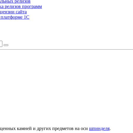
альных релизов
а релизов программ
цензии сайта
а платформе 1С
оценных камней и других предметов на оси
шпинделя
.