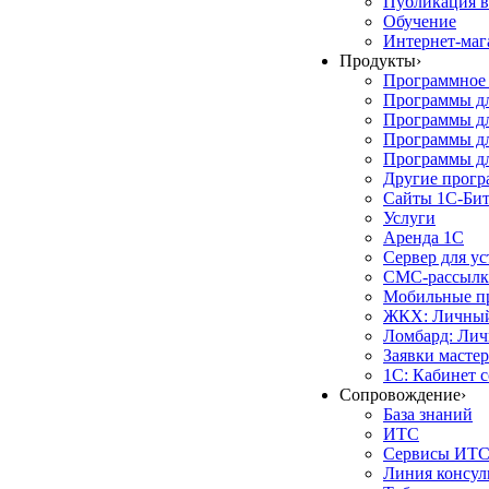
Публикация в
Обучение
Интернет-маг
Продукты
›
Программное 
Программы д
Программы дл
Программы д
Программы дл
Другие прог
Сайты 1С-Би
Услуги
Аренда 1С
Сервер для у
СМС-рассылк
Мобильные п
ЖКХ: Личный
Ломбард: Лич
Заявки масте
1С: Кабинет 
Сопровождение
›
База знаний
ИТС
Сервисы ИТ
Линия консул