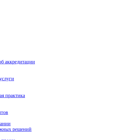
б аккредитации
 услуги
я практика
нтов
пании
ажных решений