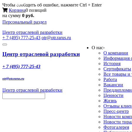
Меню
Чтобы сообщить об ошибке, нажмите Ctrl + Enter
Корзина
0 позиций
на сумму
0 руб.
Персональный раздел
Центр
отраслевой разработки
+ 7 (495) 777-25-43
otr@otr.rarus.ru
Toggle
О нас
›
navigation
О компании
Центр отраслевой разработки
Информация о
История
+ 7 (495) 777-25-43
Сертификаты
Все товары и
otr@otr.rarus.ru
Работа
Вакансии
Центр отраслевой разработки
Преддипломна
Ценности
Жизнь
Отзывы клие
Пресс-центр
Новости ком
Новости тир
Фотогалерея