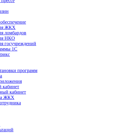
 прессе
азин
обеспечение
ля ЖКХ
я ломбардов
ля НКО
я госучреждений
раммы 1С
трикс
становки программ
а
риложения
 кабинет
ный кабинет
ра ЖКХ
сотрудника
С
ьтаций