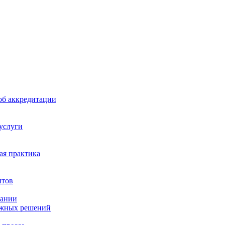
б аккредитации
 услуги
я практика
нтов
пании
ажных решений