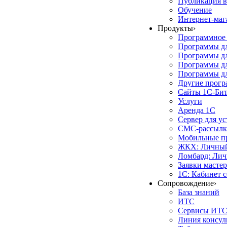
Публикация в
Обучение
Интернет-маг
Продукты
›
Программное 
Программы д
Программы дл
Программы д
Программы дл
Другие прог
Сайты 1С-Би
Услуги
Аренда 1С
Сервер для у
СМС-рассылк
Мобильные п
ЖКХ: Личный
Ломбард: Лич
Заявки масте
1С: Кабинет 
Сопровождение
›
База знаний
ИТС
Сервисы ИТ
Линия консул