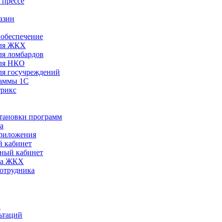
 прессе
азин
обеспечение
ля ЖКХ
я ломбардов
ля НКО
я госучреждений
раммы 1С
трикс
становки программ
а
риложения
 кабинет
ный кабинет
ра ЖКХ
сотрудника
С
ьтаций