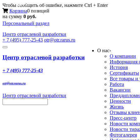
Меню
Чтобы сообщить об ошибке, нажмите Ctrl + Enter
Корзина
0 позиций
на сумму
0 руб.
Персональный раздел
Центр
отраслевой разработки
+ 7 (495) 777-25-43
otr@otr.rarus.ru
Toggle
О нас
›
navigation
О компании
Центр отраслевой разработки
Информация о
История
+ 7 (495) 777-25-43
Сертификаты
Все товары и
otr@otr.rarus.ru
Работа
Вакансии
Центр отраслевой разработки
Преддипломна
Ценности
Жизнь
Отзывы клие
Пресс-центр
Новости ком
Новости тир
Фотогалерея