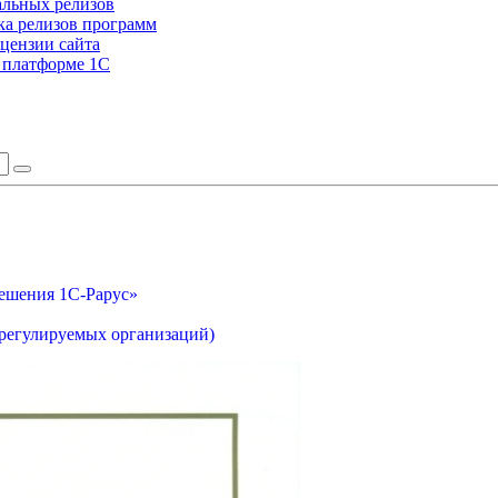
альных релизов
а релизов программ
цензии сайта
а платформе 1С
ешения 1С-Рарус»
орегулируемых организаций)