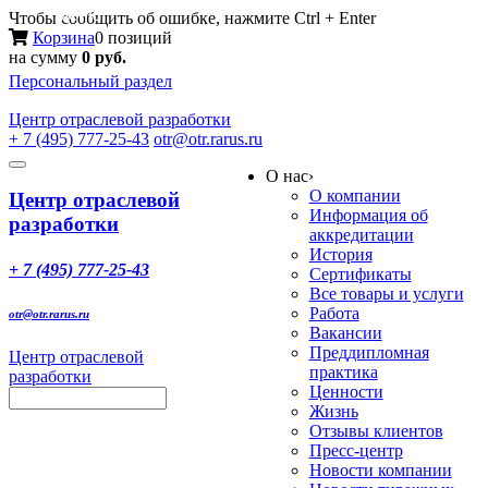
Меню
Чтобы сообщить об ошибке, нажмите Ctrl + Enter
Корзина
0 позиций
на сумму
0 руб.
Персональный раздел
Центр
отраслевой разработки
+ 7 (495) 777-25-43
otr@otr.rarus.ru
Toggle
О нас
›
navigation
О компании
Центр отраслевой
Информация об
разработки
аккредитации
История
+ 7 (495) 777-25-43
Сертификаты
Все товары и услуги
Работа
otr@otr.rarus.ru
Вакансии
Преддипломная
Центр отраслевой
практика
разработки
Ценности
Жизнь
Отзывы клиентов
Пресс-центр
Новости компании