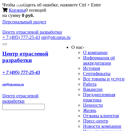
Меню
Чтобы сообщить об ошибке, нажмите Ctrl + Enter
Корзина
0 позиций
на сумму
0 руб.
Персональный раздел
Центр
отраслевой разработки
+ 7 (495) 777-25-43
otr@otr.rarus.ru
Toggle
О нас
›
navigation
О компании
Центр отраслевой
Информация об
разработки
аккредитации
История
+ 7 (495) 777-25-43
Сертификаты
Все товары и услуги
Работа
otr@otr.rarus.ru
Вакансии
Преддипломная
Центр отраслевой
практика
разработки
Ценности
Жизнь
Отзывы клиентов
Пресс-центр
Новости компании