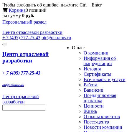
Меню
Чтобы сообщить об ошибке, нажмите Ctrl + Enter
Корзина
0 позиций
на сумму
0 руб.
Персональный раздел
Центр
отраслевой разработки
+ 7 (495) 777-25-43
otr@otr.rarus.ru
Toggle
О нас
›
navigation
О компании
Центр отраслевой
Информация об
разработки
аккредитации
История
+ 7 (495) 777-25-43
Сертификаты
Все товары и услуги
Работа
otr@otr.rarus.ru
Вакансии
Преддипломная
Центр отраслевой
практика
разработки
Ценности
Жизнь
Отзывы клиентов
Пресс-центр
Новости компании