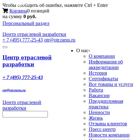
Меню
Чтобы сообщить об ошибке, нажмите Ctrl + Enter
Корзина
0 позиций
на сумму
0 руб.
Персональный раздел
Центр
отраслевой разработки
+ 7 (495) 777-25-43
otr@otr.rarus.ru
Toggle
О нас
›
navigation
О компании
Центр отраслевой
Информация об
разработки
аккредитации
История
+ 7 (495) 777-25-43
Сертификаты
Все товары и услуги
Работа
otr@otr.rarus.ru
Вакансии
Преддипломная
Центр отраслевой
практика
разработки
Ценности
Жизнь
Отзывы клиентов
Пресс-центр
Новости компании