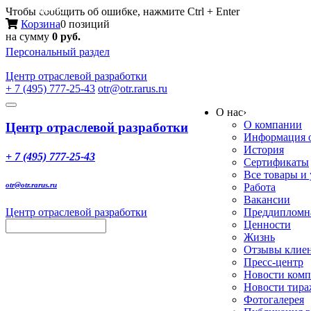
Меню
Чтобы сообщить об ошибке, нажмите Ctrl + Enter
Корзина
0 позиций
на сумму
0 руб.
Персональный раздел
Центр
отраслевой разработки
+ 7 (495) 777-25-43
otr@otr.rarus.ru
Toggle
О нас
›
navigation
О компании
Центр отраслевой разработки
Информация о
История
+ 7 (495) 777-25-43
Сертификаты
Все товары и
otr@otr.rarus.ru
Работа
Вакансии
Центр отраслевой разработки
Преддипломна
Ценности
Жизнь
Отзывы клие
Пресс-центр
Новости ком
Новости тир
Фотогалерея