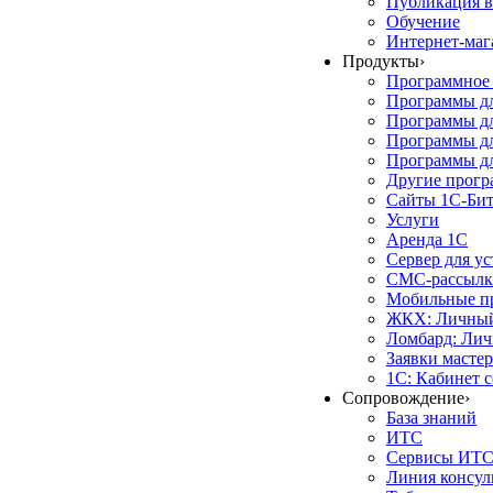
Публикация в
Обучение
Интернет-маг
Продукты
›
Программное 
Программы д
Программы дл
Программы д
Программы дл
Другие прог
Сайты 1С-Би
Услуги
Аренда 1С
Сервер для у
СМС-рассылк
Мобильные п
ЖКХ: Личный
Ломбард: Лич
Заявки масте
1С: Кабинет 
Сопровождение
›
База знаний
ИТС
Сервисы ИТ
Линия консул