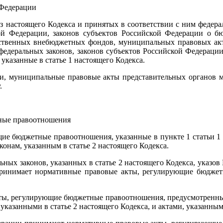
 Федерации
з настоящего Кодекса и принятых в соответствии с ним федера
 Федерации, законов субъектов Российской Федерации о бюд
ственных внебюджетных фондов, муниципальных правовых акт
х федеральных законов, законов субъектов Российской Федерац
казанные в статье 1 настоящего Кодекса.
ии, муниципальные правовые акты представительных органов 
.
тные правоотношения
щие бюджетные правоотношения, указанные в пункте 1 статьи 1
онам, указанным в статье 2 настоящего Кодекса.
льных законов, указанных в статье 2 настоящего Кодекса, указ
принимает нормативные правовые акты, регулирующие бюджет
ы, регулирующие бюджетные правоотношения, предусмотренные с
азанными в статье 2 настоящего Кодекса, и актами, указанными