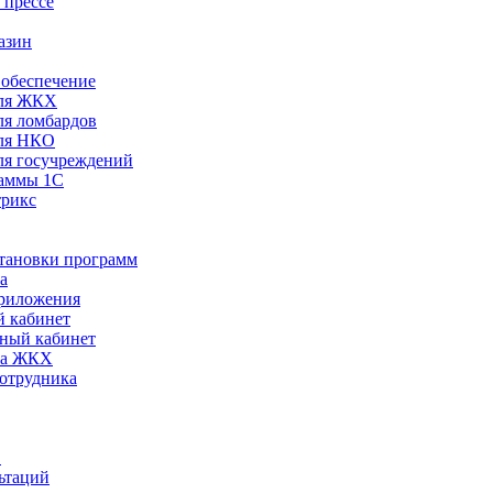
 прессе
азин
обеспечение
ля ЖКХ
я ломбардов
ля НКО
я госучреждений
раммы 1С
трикс
становки программ
а
риложения
 кабинет
ный кабинет
ра ЖКХ
сотрудника
С
ьтаций