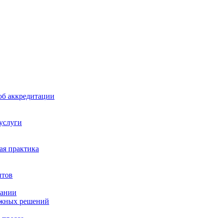
б аккредитации
 услуги
я практика
нтов
пании
ажных решений