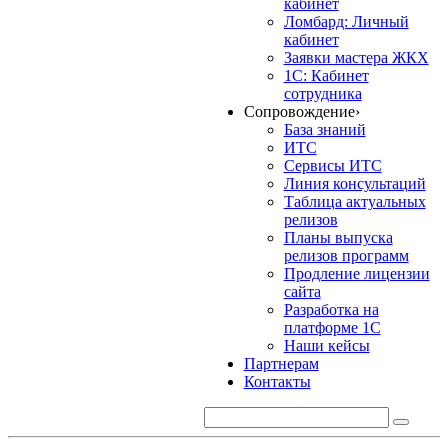
кабинет
Ломбард: Личный
кабинет
Заявки мастера ЖКХ
1С: Кабинет
сотрудника
Сопровождение
›
База знаний
ИТС
Сервисы ИТС
Линия консультаций
Таблица актуальных
релизов
Планы выпуска
релизов программ
Продление лицензии
сайта
Разработка на
платформе 1С
Наши кейсы
Партнерам
Контакты