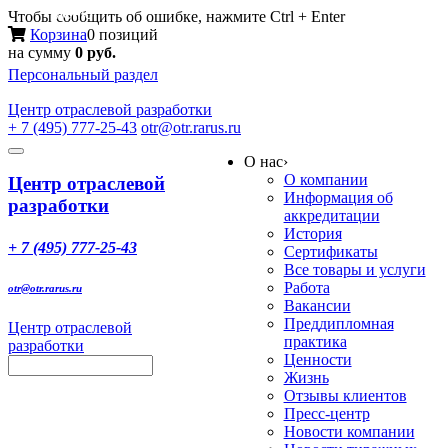
Меню
Чтобы сообщить об ошибке, нажмите Ctrl + Enter
Корзина
0 позиций
на сумму
0 руб.
Персональный раздел
Центр
отраслевой разработки
+ 7 (495) 777-25-43
otr@otr.rarus.ru
Toggle
О нас
›
navigation
О компании
Центр отраслевой
Информация об
разработки
аккредитации
История
+ 7 (495) 777-25-43
Сертификаты
Все товары и услуги
Работа
otr@otr.rarus.ru
Вакансии
Преддипломная
Центр отраслевой
практика
разработки
Ценности
Жизнь
Отзывы клиентов
Пресс-центр
Новости компании